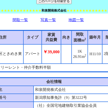
★★★★★★★★★★★★★★
和泉開発株式会社
★★★★★★★★★★★★★
間取一覧
写真一覧
地図一覧
間取
家賃
住所
タイプ
向き
築年月
2
共益費
面積m
1K
￥39,000
区ときめき東
アパート
2
H11/10
2
26.91m
フリーレント・仲介手数料半額
会社情報
名
和泉開発株式会社
番号
新潟県知事免許（9）第3222号
（社）全国宅地建物取引業協会会員